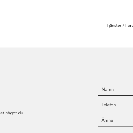
Tjänster / Fo
det något du
.